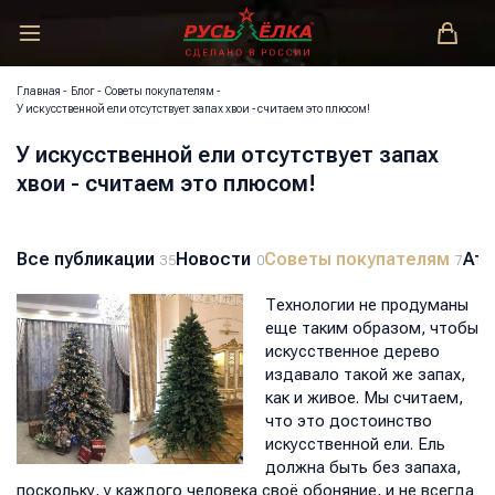
РУСЬ-ЁЛКА – ЗАКОНОДАТЕЛЬ МОДЫ!
Главная
-
Блог
-
Советы покупателям
-
У искусственной ели отсутствует запах хвои - считаем это плюсом!
У искусственной ели отсутствует запах
хвои - считаем это плюсом!
Все публикации
Новости
Советы покупателям
Атм
35
0
7
Технологии не продуманы
еще таким образом, чтобы
искусственное дерево
издавало такой же запах,
как и живое. Мы считаем,
что это достоинство
искусственной ели. Ель
должна быть без запаха,
поскольку, у каждого человека своё обоняние, и не всегда