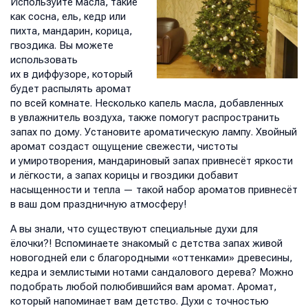
Используйте масла, такие
как сосна, ель, кедр или
пихта, мандарин, корица,
гвоздика. Вы можете
использовать
их в диффузоре, который
будет распылять аромат
по всей комнате. Несколько капель масла, добавленных
в увлажнитель воздуха, также помогут распространить
запах по дому. Установите ароматическую лампу. Хвойный
аромат создаст ощущение свежести, чистоты
и умиротворения, мандариновый запах привнесёт яркости
и лёгкости, а запах корицы и гвоздики добавит
насыщенности и тепла — такой набор ароматов привнесёт
в ваш дом праздничную атмосферу!
А вы знали, что существуют специальные духи для
ёлочки?! Вспоминаете знакомый с детства запах живой
новогодней ели с благородными «оттенками» древесины,
кедра и землистыми нотами сандалового дерева? Можно
подобрать любой полюбившийся вам аромат. Аромат,
который напоминает вам детство. Духи с точностью