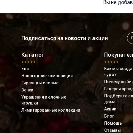
Вы не доба
Подписаться на новости и акции
Каталог
Покупате
Ели
Как мы созда
чудо?
Новогодние композиции
Почему выбир
Гирлянды еловые
Галерея праз
Венки
Подберите ел
Украшения и елочные
дома
игрушки
Акции
Лимитированные коллекции
Блог
Помощь
Отзывы