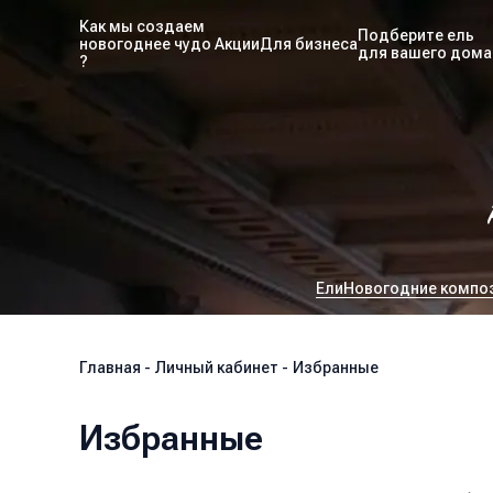
Как мы создаем
Подберите ель
новогоднее чудо
Акции
Для бизнеса
для вашего дома
?
Ели
Новогодние компо
Главная
-
Личный кабинет
-
Избранные
Избранные