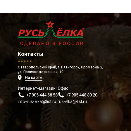
Контакты
Ставропольский край, г. Пятигорск, Промзона-2,
ул. Производственная, 10
На карте
Интернет-магазин:
Офис:
+7 905 444 58 58
+7 905 448 80 20
info-rus-elka@list.ru
rus-elka@list.ru