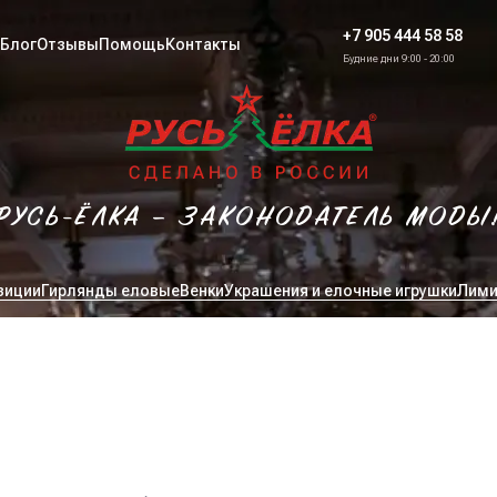
+7 905 444 58 58
Блог
Отзывы
Помощь
Контакты
Будние дни 9:00 - 20:00
РУСЬ-ЁЛКА – ЗАКОНОДАТЕЛЬ МОДЫ
зиции
Гирлянды еловые
Венки
Украшения и елочные игрушки
Лими