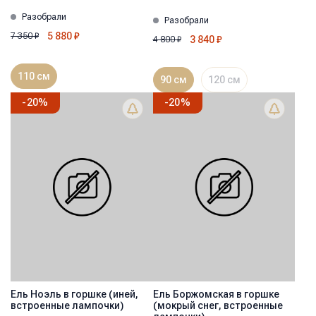
Разобрали
Разобрали
5 880
₽
7 350
₽
3 840
₽
4 800
₽
110 см
90 см
120 см
-
20
%
-
20
%
Ель Ноэль в горшке (иней,
Ель Боржомская в горшке
встроенные лампочки)
(мокрый снег, встроенные