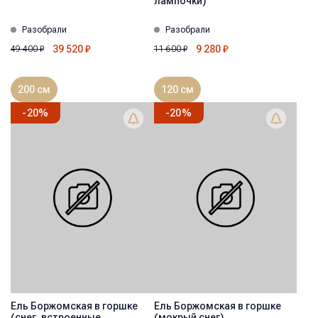
лампочки)
Разобрали
Разобрали
39 520
₽
9 280
₽
49 400
₽
11 600
₽
200 см
120 см
-
20
%
-
20
%
Ель Боржомская в горшке
Ель Боржомская в горшке
(снег, встроенные
(мокрый снег)