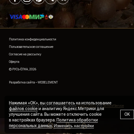
Политика конфиденциальности
Пользовательское соглашение
Согласие на рассылку
Оферта
© РУСЬ-ЁЛКА, 2026
Разработка сайта –
WEBELEMENT
Нажимая «ОК», вы соглашаетесь на использование
This site is protected by reCAPTCHA and the Google
Privacy Policy
and
Terms of Service
файлов cookie
и аналитику Яндекс.Метрики для
apply.
улучшения сайта. Вы можете отключить cookie
OK
в настройках браузера.
Политика обработки
персональных данных
.
Изменить настройки