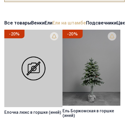
Все товары
Венки
Ели
Ели на штамбе
Подсвечники
Цвет
-
20
%
-
20
%
Ель Боржомская в горшке
Ёлочка люкс в горшке (иней)
(иней)