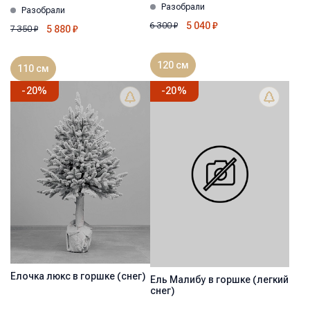
Разобрали
Разобрали
5 040
₽
6 300
₽
5 880
₽
7 350
₽
120 см
110 см
-
20
%
-
20
%
Ёлочка люкс в горшке (снег)
Ель Малибу в горшке (легкий
снег)