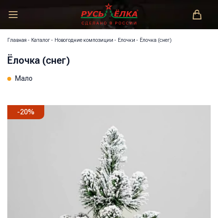
РУСЬ-ЁЛКА – ЗАКОНОДАТЕЛЬ МОДЫ!
Главная
-
Каталог
-
Новогодние композиции
-
Елочки
-
Ёлочка (снег)
Ёлочка (снег)
Мало
-
20
%