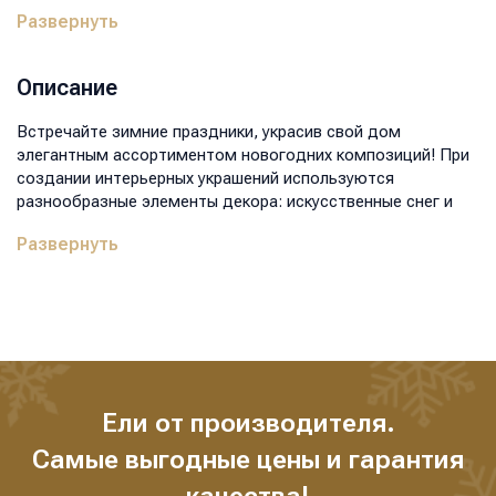
Цвет:
белый
Развернуть
Высота:
65
Диаметр нижнего ряда, см:
35
Вес, кг:
2
Описание
Размер коробки, мм:
300x300x520
Объем, м3:
0,047
Встречайте зимние праздники, украсив свой дом
элегантным ассортиментом новогодних композиций! При
создании интерьерных украшений используются
разнообразные элементы декора: искусственные снег и
иней, глиттер, шишки, ягоды, цветы, искусственная трава,
Развернуть
лампочки. Новогодние композиции - это прекрасное
дополнение к созданию праздничной атмосферы и уюта.
Выберите композицию, которая подходит вам и вашему
интерьеру, и наслаждайтесь волшебством новогодних
праздников.
Ели от производителя.
Самые выгодные цены и гарантия
качества!