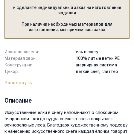
и сделайте индивидуальный заказ на изготовление
изделия
При наличии необходимых материалов для
изготовления, мы примем ваш заказ
Исполнение ели:
ель в снегу
Материал хвои:
100% литые ветки PE
Конструкция:
шарнирная система
Декор:
легкий снег, глиттер
Артикул:
АЛТ2-15042
Развернуть
Тип подставки:
крестовина
металлическая
Цвет:
бело-зелёный
Описание
Высота:
150
Диаметр нижнего ряда, см:
115
Искусственные ёлки в снегу напоминают о спокойном
Вес, кг:
16,1
очаровании - когда пудра свежего снега покрывает
Размер коробки, мм:
1200x450x370
вечнозеленые леса. Благодаря художественному подходу
Объем, м3:
0,2
к нанесению искусственного снега каждая ёлочка говорит