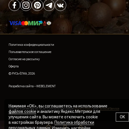
Политика конфиденциальности
Пользовательское соглашение
Согласие на рассылку
Оферта
© РУСЬ-ЁЛКА, 2026
Разработка сайта –
WEBELEMENT
Нажимая «ОК», вы соглашаетесь на использование
This site is protected by reCAPTCHA and the Google
Privacy Policy
and
Terms of Service
файлов cookie
и аналитику Яндекс.Метрики для
apply.
улучшения сайта. Вы можете отключить cookie
OK
в настройках браузера.
Политика обработки
персональных данных
.
Изменить настройки