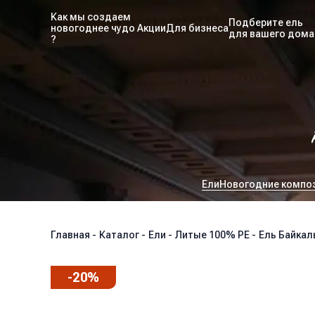
Как мы создаем
Подберите ель
новогоднее чудо
Акции
Для бизнеса
для вашего дома
?
Ели
Новогодние компо
Главная
-
Каталог
-
Ели
-
Литые 100% РЕ
-
Ель Байкал
-
20
%