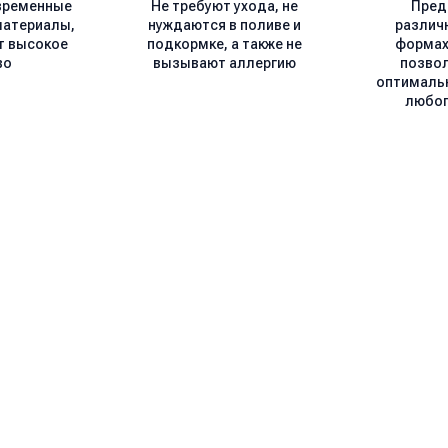
временные
Не требуют ухода, не
Пред
материалы,
нуждаются в поливе и
различ
т высокое
подкормке, а также не
формах 
во
вызывают аллергию
позво
оптималь
любог