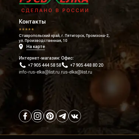
Контакты
Ставропольский край, г. Пятигорск, Промзона-2,
ул. Производственная, 10
На карте
Интернет-магазин:
Офис:
+7 905 444 58 58
+7 905 448 80 20
info-rus-elka@list.ru
rus-elka@list.ru