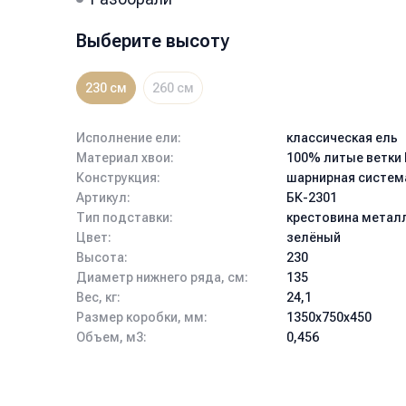
Выберите высоту
230 см
260 см
Исполнение ели:
классическая ель
Материал хвои:
100% литые ветки 
Конструкция:
шарнирная систем
Артикул:
БК-2301
Тип подставки:
крестовина метал
Цвет:
зелёный
Высота:
230
Диаметр нижнего ряда, см:
135
Вес, кг:
24,1
Размер коробки, мм:
1350x750x450
Объем, м3:
0,456