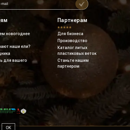
лям
Партнерам
ем новогоднее
Для бизнеса
Производство
ают наши ели?
Каталог литых
дника
пластиковых веток
ь для вашего
Станьте нашим
партнером
OK