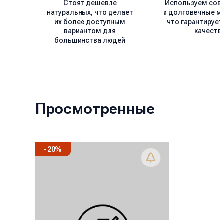
Стоят дешевле
Используем со
натуральных, что делает
и долговечные 
их более доступным
что гарантируе
вариантом для
качест
большинства людей
Просмотренные
-
20
%