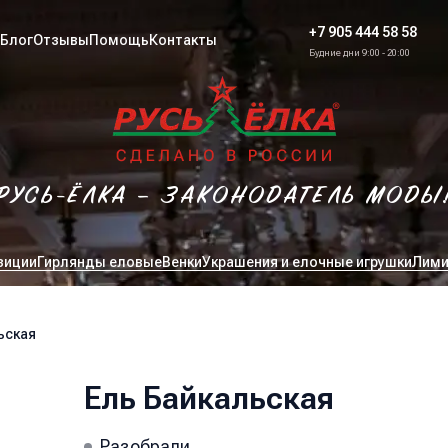
+7 905 444 58 58
Блог
Отзывы
Помощь
Контакты
Будние дни 9:00 - 20:00
РУСЬ-ЁЛКА – ЗАКОНОДАТЕЛЬ МОДЫ
зиции
Гирлянды еловые
Венки
Украшения и елочные игрушки
Лими
ьская
Ель Байкальская
Разобрали