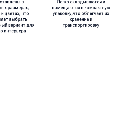
ставлены в
Легко складываются и
ных размерах,
помещаются в компактную
и цветах, что
упаковку,что облегчает их
ляет выбрать
хранение и
ный вариант для
транспортировку
о интерьера