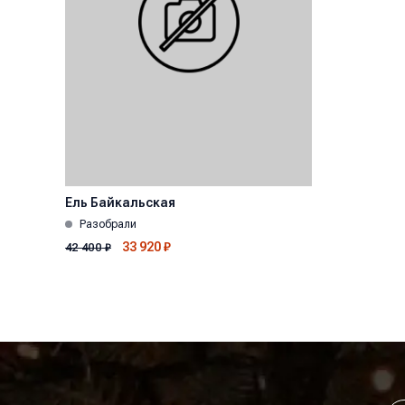
Ель Байкальская
Разобрали
33 920
₽
42 400
₽