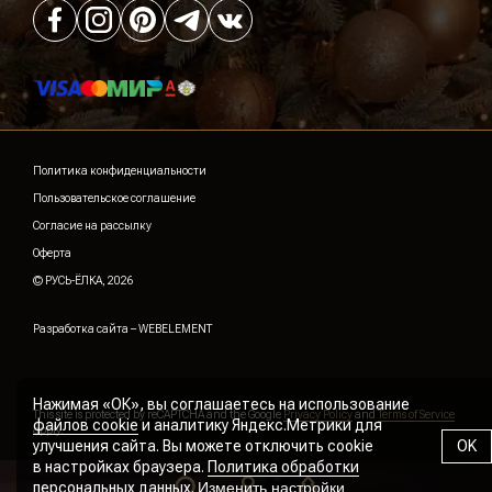
Политика конфиденциальности
Пользовательское соглашение
Согласие на рассылку
Оферта
© РУСЬ-ЁЛКА, 2026
Разработка сайта –
WEBELEMENT
Нажимая «ОК», вы соглашаетесь на использование
This site is protected by reCAPTCHA and the Google
Privacy Policy
and
Terms of Service
файлов cookie
и аналитику Яндекс.Метрики для
apply.
улучшения сайта. Вы можете отключить cookie
OK
в настройках браузера.
Политика обработки
персональных данных
.
Изменить настройки