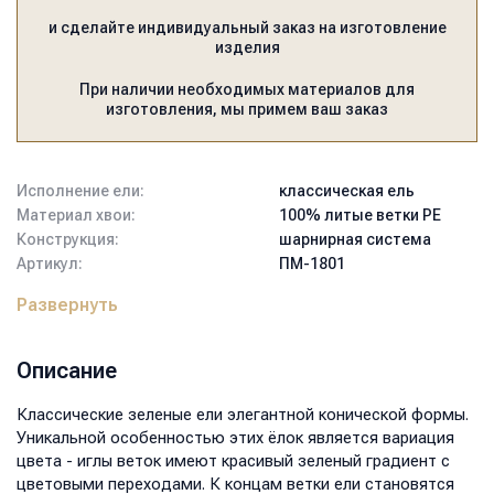
и сделайте индивидуальный заказ на изготовление
изделия
При наличии необходимых материалов для
изготовления, мы примем ваш заказ
Исполнение ели:
классическая ель
Материал хвои:
100% литые ветки PE
Конструкция:
шарнирная система
Артикул:
ПМ-1801
Тип подставки:
крестовина
Развернуть
металлическая
Цвет:
зелёный
Высота:
180
Описание
Диаметр нижнего ряда, см:
135
Вес, кг:
18,8
Классические зеленые ели элегантной конической формы.
Размер коробки, мм:
1200x450x450
Уникальной особенностью этих ёлок является вариация
Объем, м3:
0,243
цвета - иглы веток имеют красивый зеленый градиент с
цветовыми переходами. К концам ветки ели становятся