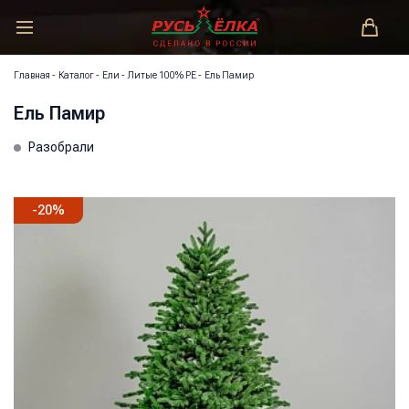
РУСЬ-ЁЛКА – ЗАКОНОДАТЕЛЬ МОДЫ!
Главная
-
Каталог
-
Ели
-
Литые 100% РЕ
-
Ель Памир
Ель Памир
Разобрали
-
20
%