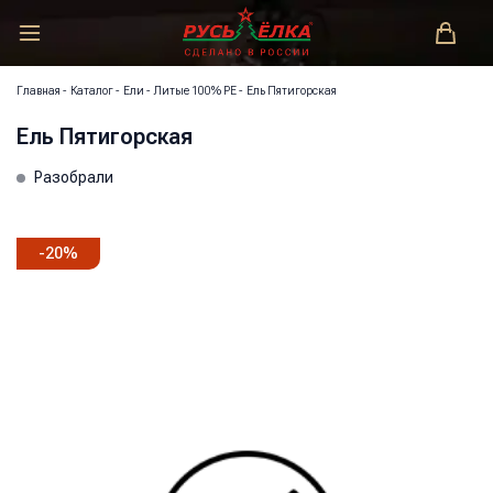
РУСЬ-ЁЛКА – ЗАКОНОДАТЕЛЬ МОДЫ!
Главная
-
Каталог
-
Ели
-
Литые 100% РЕ
-
Ель Пятигорская
Ель Пятигорская
Разобрали
-
20
%