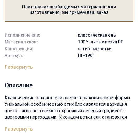
При наличии необходимых материалов для
изготовления, мы примем ваш заказ
Исполнение ели:
классическая ель
Материал хвои:
100% литые ветки PE
Конструкция:
отгибные ветки
Артикул:
ПГ-1901
Тип подставки:
крестовина
Развернуть
металлическая
Цвет:
зелёный
Высота:
190
Описание
Диаметр нижнего ряда, см:
130
Вес, кг:
16,1
Классические зеленые ели элегантной конической формы.
Размер коробки, мм:
1200x450x450
Уникальной особенностью этих ёлок является вариация
Объем, м3:
0,243
цвета - иглы веток имеют красивый зеленый градиент с
цветовыми переходами. К концам ветки ели становятся
светлее, создавая впечатление молодого прироста и
Развернуть
ощущение свежего леса, структура ветвей в виде
настоящих вечнозеленых игл создает природный эффект –