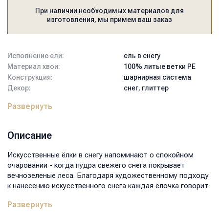
При наличии необходимых материалов для
изготовления, мы примем ваш заказ
Исполнение ели:
ель в снегу
Материал хвои:
100% литые ветки PE
Конструкция:
шарнирная система
Декор:
снег, глиттер
Артикул:
ТЖ-2203
Развернуть
Тип подставки:
крестовина
металлическая
Цвет:
белый
Описание
Высота:
220
Диаметр нижнего ряда, см:
140
Искусственные ёлки в снегу напоминают о спокойном
Вес, кг:
27,6
очаровании - когда пудра свежего снега покрывает
Размер коробки, мм:
1350x750x450
вечнозеленые леса. Благодаря художественному подходу
Объем, м3:
0,456
к нанесению искусственного снега каждая ёлочка говорит
о своей индивидуальности. Использование инновационных
Развернуть
технологий позволяет снегу ложиться на веточки ели в
виде различных природных явлений, одним из которых