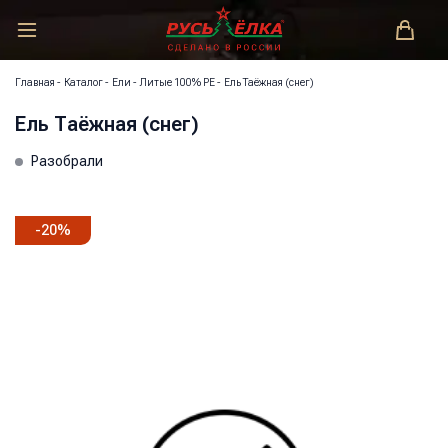
РУСЬ-ЁЛКА – ЗАКОНОДАТЕЛЬ МОДЫ!
Главная
-
Каталог
-
Ели
-
Литые 100% РЕ
-
Ель Таёжная (снег)
Ель Таёжная (снег)
Разобрали
-
20
%