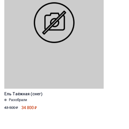
Ель Таёжная (снег)
Разобрали
34 800
₽
43 500
₽