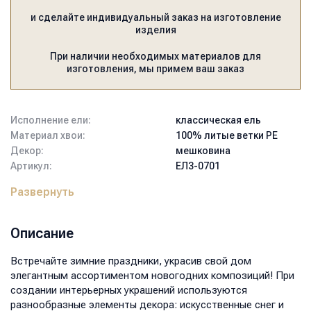
и сделайте индивидуальный заказ на изготовление
изделия
При наличии необходимых материалов для
изготовления, мы примем ваш заказ
Исполнение ели:
классическая ель
Материал хвои:
100% литые ветки PE
Декор:
мешковина
Артикул:
ЕЛ3-0701
Тип подставки:
дерево
Развернуть
Цвет:
зелёный
Высота:
70
Диаметр нижнего ряда, см:
45
Описание
Вес, кг:
1,9
Размер коробки, мм:
200х200х700
Встречайте зимние праздники, украсив свой дом
Объем, м3:
0,028
элегантным ассортиментом новогодних композиций! При
создании интерьерных украшений используются
разнообразные элементы декора: искусственные снег и