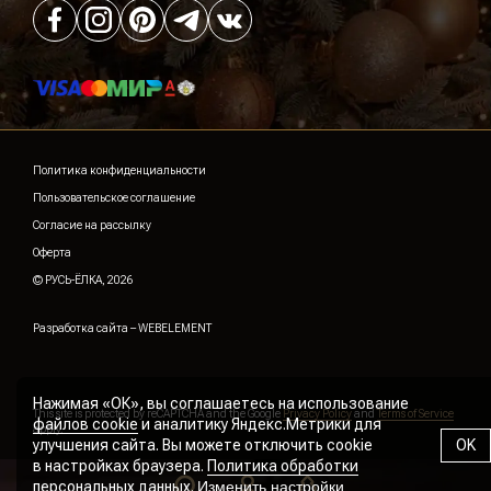
Политика конфиденциальности
Пользовательское соглашение
Согласие на рассылку
Оферта
© РУСЬ-ЁЛКА, 2026
Разработка сайта –
WEBELEMENT
Нажимая «ОК», вы соглашаетесь на использование
This site is protected by reCAPTCHA and the Google
Privacy Policy
and
Terms of Service
файлов cookie
и аналитику Яндекс.Метрики для
apply.
улучшения сайта. Вы можете отключить cookie
OK
в настройках браузера.
Политика обработки
персональных данных
.
Изменить настройки