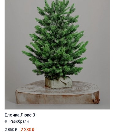
Ёлочка Люкс 3
Разобрали
2 280
₽
2 850
₽