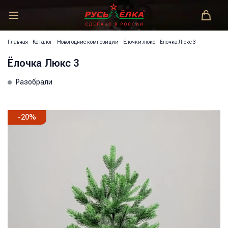
РУСЬ-ЁЛКА – ЗАКОНОДАТЕЛЬ МОДЫ!
Главная
-
Каталог
-
Новогодние композиции
-
Ёлочки люкс
-
Ёлочка Люкс 3
Ёлочка Люкс 3
Разобрали
-
20
%