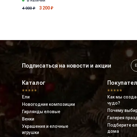
В наличии
3 200
₽
4 000
₽
Подписаться на новости и акции
Каталог
Покупате
Ели
Как мы созда
чудо?
Новогодние композиции
Почему выбир
Гирлянды еловые
Галерея праз
Венки
Подберите ел
Украшения и елочные
дома
игрушки