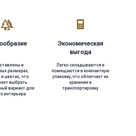
ообразие
Экономическая
выгода
ставлены в
Легко складываются и
ных размерах,
помещаются в компактную
и цветах, что
упаковку,что облегчает их
ляет выбрать
хранение и
ный вариант для
транспортировку
о интерьера