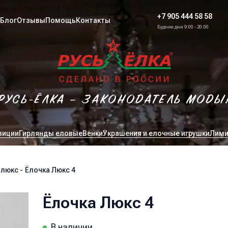
+7 905 444 58 58
Блог
Отзывы
Помощь
Контакты
Будние дни 9:00 - 20:00
РУСЬ-ЁЛКА – ЗАКОНОДАТЕЛЬ МОДЫ
зиции
Гирлянды еловые
Венки
Украшения и елочные игрушки
Лими
 люкс
-
Ёлочка Люкс 4
Ёлочка Люкс 4
В наличии