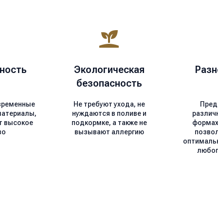
ность
Экологическая
Разн
безопасность
временные
Не требуют ухода, не
Пред
материалы,
нуждаются в поливе и
различ
т высокое
подкормке, а также не
формах 
во
вызывают аллергию
позво
оптималь
любог