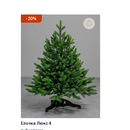
-
20
%
Ёлочка Люкс 4