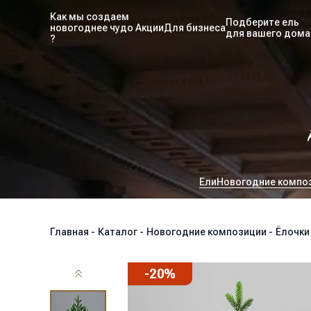
Как мы создаем
Подберите ель
новогоднее чудо
Акции
Для бизнеса
для вашего дома
?
Ели
Новогодние компо
Главная
-
Каталог
-
Новогодние композиции
-
Ёлочки
-
20
%