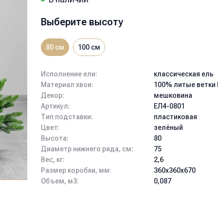
Выберите высоту
80 см
100 см
Исполнение ели:
классическая ель
Материал хвои:
100% литые ветки 
Декор:
мешковина
Артикул:
ЕЛ4-0801
Тип подставки:
пластиковая
Цвет:
зелёный
Высота:
80
Диаметр нижнего ряда, см:
75
Вес, кг:
2,6
Размер коробки, мм:
360x360x670
Объем, м3:
0,087