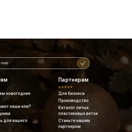
лям
Партнерам
ем новогоднее
Для бизнеса
Производство
ают наши ели?
Каталог литых
дника
пластиковых веток
ь для вашего
Станьте нашим
партнером